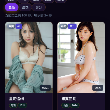
最新
最热
评分
当前类型共
100
部，展示前
24
部
美国
中国
4K
高分
99:21
99:29
星河追缉
银翼回响
动漫
2024
电影
2024