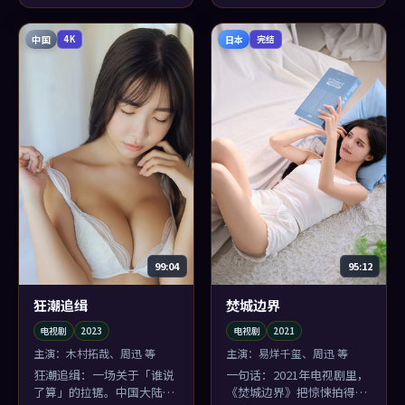
中国
日本
4K
完结
99:04
95:12
狂潮追缉
焚城边界
电视剧
2023
电视剧
2021
主演：
木村拓哉、周迅 等
主演：
易烊千玺、周迅 等
狂潮追缉：一场关于「谁说
一句话：2021年电视剧里，
了算」的拉锯。中国大陆的
《焚城边界》把惊悚拍得不