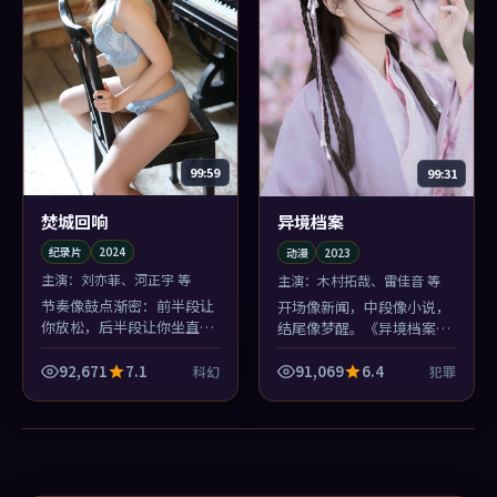
99:59
99:31
焚城回响
异境档案
纪录片
2024
动漫
2023
主演：
刘亦菲、河正宇 等
主演：
木村拓哉、雷佳音 等
节奏像鼓点渐密：前半段让
开场像新闻，中段像小说，
你放松，后半段让你坐直。
结尾像梦醒。《异境档案》
《焚城回响》的科幻场面服
三段式气质不统一？不，这
务于人物，而不是反过来
正是郭帆想制造的失重。
92,671
7.1
91,069
6.4
科幻
犯罪
——贾樟柯懂规矩。