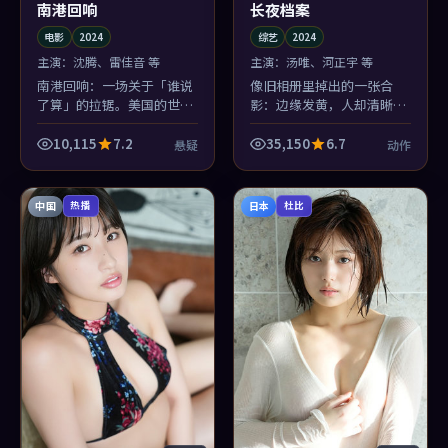
南港回响
长夜档案
电影
2024
综艺
2024
主演：
沈腾、雷佳音 等
主演：
汤唯、河正宇 等
南港回响：一场关于「谁说
像旧相册里掉出的一张合
了算」的拉锯。美国的世情
影：边缘发黄，人却清晰。
与悬疑的类型套路互相撕
《长夜档案》关于日常的叙
扯，撕出一点新鲜的血腥
述老派，老派得很勇敢。
10,115
7.2
35,150
6.7
悬疑
动作
味。
中国
日本
热播
杜比