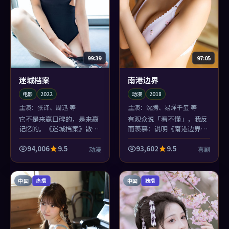
99:39
97:05
迷城档案
南港边界
电影
2022
动漫
2018
主演：
张译、周迅 等
主演：
沈腾、易烊千玺 等
它不是来赢口碑的，是来赢
有观众说「看不懂」，我反
记忆的。《迷城档案》散场
而羡慕：说明《南港边界》
后你会忘记几个桥段，但忘
还留了缝。喜剧类型里敢留
不掉边境小镇那场雨的味道
缝的，2018年后多半会被反
94,006
9.5
93,602
9.5
动漫
喜剧
——这就够了。
复提起。
中国
中国
热播
独播