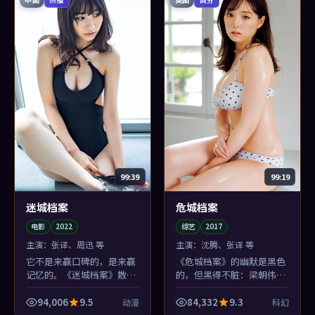
99:39
99:19
迷城档案
危城档案
电影
2022
综艺
2017
主演：
张译、周迅 等
主演：
沈腾、张译 等
它不是来赢口碑的，是来赢
《危城档案》的幽默是黑色
记忆的。《迷城档案》散场
的，但黑得不脏：梁朝伟一
后你会忘记几个桥段，但忘
句吐槽能逗笑全场，下一秒
不掉边境小镇那场雨的味道
你又为自己笑了而内疚——
94,006
9.5
84,332
9.3
动漫
科幻
——这就够了。
这才是高级喜剧感。