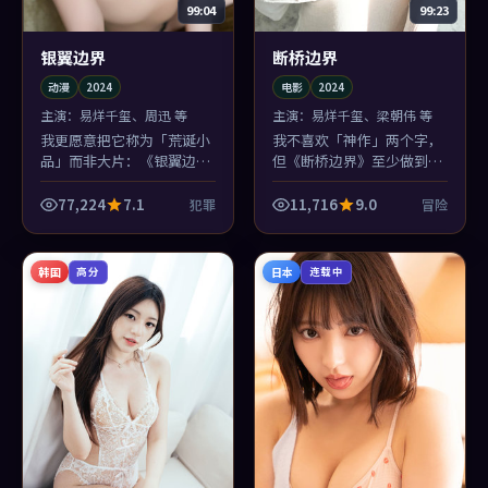
99:04
99:23
银翼边界
断桥边界
动漫
2024
电影
2024
主演：
易烊千玺、周迅 等
主演：
易烊千玺、梁朝伟 等
我更愿意把它称为「荒诞小
我不喜欢「神作」两个字，
品」而非大片：《银翼边
但《断桥边界》至少做到了
界》在2024年的语境里，轻
「完整」：起承转合像圆规
轻撕开了我们对谎言的懒惰
画圆，刘亦菲那条线收得尤
77,224
7.1
11,716
9.0
犯罪
冒险
想象。
其干净。
韩国
日本
高分
连载中