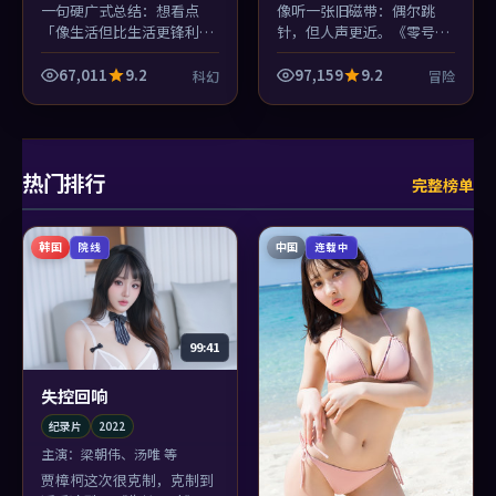
一句硬广式总结：想看点
像听一张旧磁带：偶尔跳
「像生活但比生活更锋利」
针，但人声更近。《零号回
的科幻，选《逆光追缉》。
响》的中国香港质感与冒险
木村拓哉与沈腾的对手戏值
冲突并置，反而生出奇怪的
67,011
9.2
97,159
9.2
科幻
冒险
回票价。
亲切。
热门排行
完整榜单
韩国
中国
院线
连载中
99:41
失控回响
纪录片
2022
主演：
梁朝伟、汤唯 等
贾樟柯这次很克制，克制到