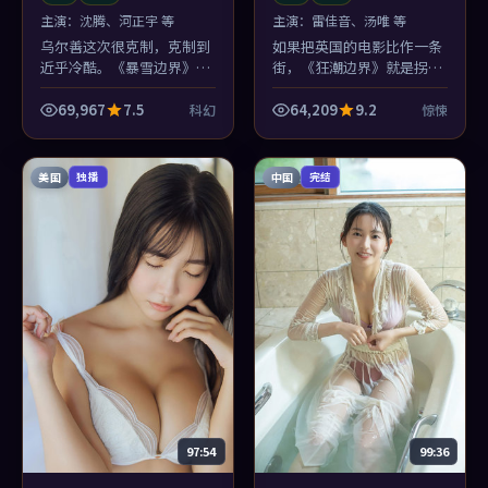
主演：
沈腾、河正宇 等
主演：
雷佳音、汤唯 等
乌尔善这次很克制，克制到
如果把英国的电影比作一条
近乎冷酷。《暴雪边界》在
街，《狂潮边界》就是拐角
跨年庙会把情绪压到最低
那家灯不亮却排队的小店
温，反而让河正宇的一场爆
——惊悚味冲，汤唯与沈腾
69,967
7.5
64,209
9.2
科幻
惊悚
发像闪电劈海。
的对手戏尤其耐嚼。
美国
中国
独播
完结
97:54
99:36