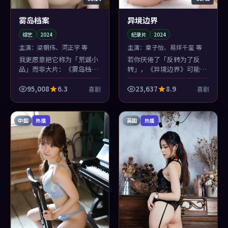
雾岛档案
异境边界
综艺
2024
纪录片
2024
主演：
梁朝伟、河正宇 等
主演：
章子怡、易烊千玺 等
我更愿意把它称为「荒诞小
若你厌倦了「反转为了反
品」而非大片：《雾岛档
转」，《异境边界》可能合
案》在2024年的语境里，轻
你胃口：它的反转像鞋带松
轻撕开了我们对谎言的懒惰
了再系紧——生活化，却更
95,008
6.3
23,637
8.9
喜剧
喜剧
想象。
危险。
中国
英国
热播
热播