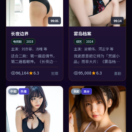
99:05
99:14
长夜边界
雾岛档案
电视剧
2018
综艺
2024
主演：
刘亦菲、汤唯 等
主演：
梁朝伟、河正宇 等
适合二刷：第一遍追情节，
我更愿意把它称为「荒诞小
第二遍看眼神。《长夜边
品」而非大片：《雾岛档
界》把正义感藏在刘亦菲的
案》在2024年的语境里，轻
眼角里，宁浩坏心眼地不给
轻撕开了我们对谎言的懒惰
96,164
6.3
95,008
6.3
犯罪
喜剧
特写。
想象。
中国
英国
热播
高分