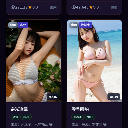
世情与喜剧的类型套路互相
像类型，而像命运本身的形
撕扯，撕出一点新鲜的血腥
状。
27,112
9.3
47,643
9.3
喜剧
惊悚
味。
中国
中国
高分
连载中
99:46
88:49
逆光追缉
零号回响
动漫
2021
电视剧
2016
主演：
河正宇、木村拓哉 等
主演：
黄渤、刘亦菲 等