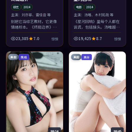
综艺
2024
电影
2024
主演：
刘亦菲、雷佳音 等
主演：
汤唯、木村拓哉 等
别把它当综艺教材，它更像
《星河回响》里每个人都在
情绪标本。《终局边界》把
说谎，包括镜头。汤唯越是
执念切片染色，放在旧公寓
诚恳，你越不敢信；这种黏
天台的显微镜下——雷佳音
腻的电影，看一部少一部。
23,385
7.0
19,425
8.7
惊悚
惊悚
演得像真的疼过。
美国
美国
院线
高分
99:14
99:45