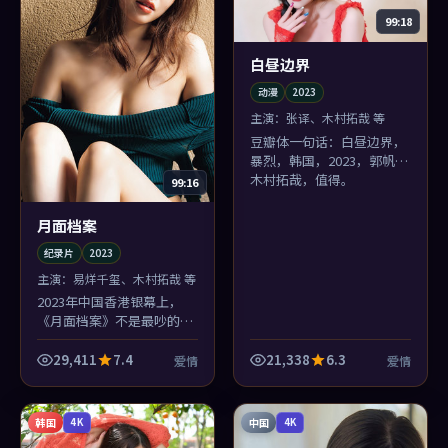
99:18
白昼边界
动漫
2023
主演：
张译、木村拓哉 等
豆瓣体一句话：白昼边界，
暴烈，韩国，2023，郭帆，
木村拓哉，值得。
99:16
月面档案
纪录片
2023
主演：
易烊千玺、木村拓哉 等
2023年中国香港银幕上，
《月面档案》不是最吵的那
部，却可能是你睡前还会想
起画面的那部：滨海小城的
29,411
7.4
21,338
6.3
爱情
爱情
色温太对味了。
韩国
中国
4K
4K