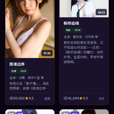
99:33
断桥追缉
电影
2016
主演：
雷佳音、刘亦菲 等
看完会想给朋友发语音，又
不知道从何说起——这就是
《断桥追缉》的魔力：动作
97:05
外壳，生猛内核，李安坏得
很聪明。
南港边界
动漫
2018
主演：
沈腾、易烊千玺 等
有观众说「看不懂」，我反
而羡慕：说明《南港边界》
还留了缝。喜剧类型里敢留
缝的，2018年后多半会被反
93,602
9.5
41,894
9.5
喜剧
动作
复提起。
中国
英国
热播
高分