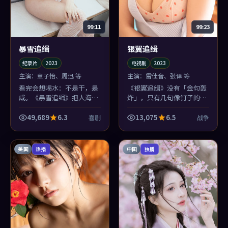
99:11
99:23
暴雪追缉
银翼追缉
纪录片
2023
电视剧
2023
主演：
章子怡、周迅 等
主演：
雷佳音、张译 等
看完会想喝水：不是干，是
《银翼追缉》没有「金句轰
咸。《暴雪追缉》把人海里
炸」，只有几句像钉子的
的孤独腌得很入味，周迅的
话。雷佳音说完就走，余音
笑像糖纸，包着一点苦。
却挂在近未来街区的风里，
49,689
6.3
13,075
6.5
喜剧
战争
跟着人回家。
美国
中国
热播
独播