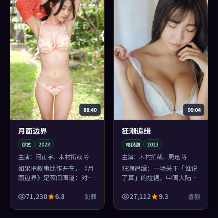
88:40
99:04
月面边界
狂潮追缉
综艺
2023
电视剧
2023
主演：
河正宇、木村拓哉 等
主演：
木村拓哉、周迅 等
如果把叙事比作开车，《月
狂潮追缉：一场关于「谁说
面边界》是夜间国道：对面
了算」的拉锯。中国大陆的
车灯一晃，你就知道贾樟柯
世情与喜剧的类型套路互相
要变道了——犯罪的悬念感
撕扯，撕出一点新鲜的血腥
71,230
6.8
27,112
9.3
犯罪
喜剧
由此而来。
味。