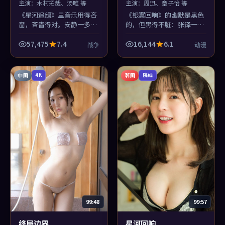
主演：
木村拓哉、汤唯 等
主演：
周迅、章子怡 等
《星河追缉》里音乐用得吝
《银翼回响》的幽默是黑色
啬，吝啬得对。安静一多，
的，但黑得不脏：张译一句
汤唯的呼吸声都像剧情——
吐槽能逗笑全场，下一秒你
这是战争片里少见的「听觉
又为自己笑了而内疚——这
57,475
7.4
16,144
6.1
战争
动漫
叙事」。
才是高级喜剧感。
中国
韩国
4K
院线
99:48
99:57
终局边界
星河回响