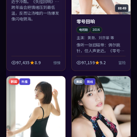
近乎冷酷。《失控回响》在
跨年庙会把情绪压到最低
88:49
温，反而让汤唯的一场爆发
像闪电劈海。
零号回响
电视剧
2016
主演：
黄渤、刘亦菲 等
像听一张旧磁带：偶尔跳
针，但人声更近。《零号回
响》的中国香港质感与冒险
冲突并置，反而生出奇怪的
97,435
8.9
97,159
9.2
惊悚
冒险
亲切。
韩国
美国
热播
院线