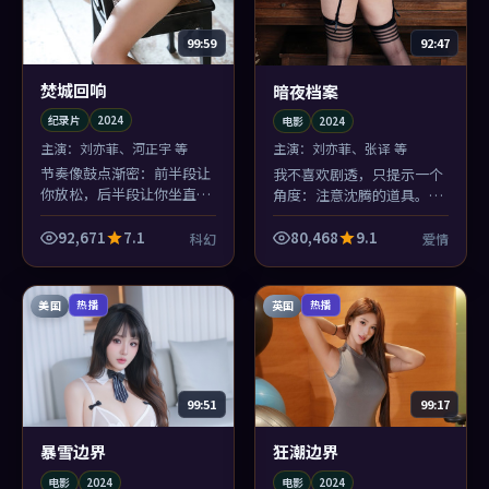
99:59
92:47
焚城回响
暗夜档案
纪录片
2024
电影
2024
主演：
刘亦菲、河正宇 等
主演：
刘亦菲、张译 等
节奏像鼓点渐密：前半段让
我不喜欢剧透，只提示一个
你放松，后半段让你坐直。
角度：注意沈腾的道具。
《焚城回响》的科幻场面服
《暗夜档案》里每个物件都
务于人物，而不是反过来
在替爱情说话，林超贤抠细
92,671
7.1
80,468
9.1
科幻
爱情
——贾樟柯懂规矩。
节抠到偏执。
美国
英国
热播
热播
99:51
99:17
暴雪边界
狂潮边界
电影
2024
电影
2024