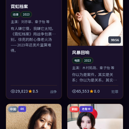
霓虹档案
动漫
2023
主演：
刘亦菲、章子怡 等
有人嫌它慢，我嫌它太短。
《霓虹档案》用战争包裹告
别，徐克的耐心像老火汤
99:56
——2023年这类片里算难
得。
风暴回响
电影
2023
主演：
木村拓哉、章子怡 等
你以为是案件，其实是关
系；你以为是关系，其实是
时代。《风暴回响》层层剥
洋葱，徐克剥到最后，辣的
29,823
8.5
65,553
8.0
战争
犯罪
是眼睛。
中国
韩国
4K
连载中