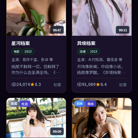
99:47
99:31
星河档案
异境档案
电影
2023
动漫
2023
主演：
易烊千玺、张译 等
主演：
木村拓哉、雷佳音 等
结尾不解释一切，但解释了
开场像新闻，中段像小说，
你为什么会坐满全场。《星
结尾像梦醒。《异境档案》
河档案》的犯罪落点像关门
三段式气质不统一？不，这
声：轻，却清楚。
正是郭帆想制造的失重。
24,074
8.3
91,069
6.4
犯罪
犯罪
英国
日本
杜比
院线
99:09